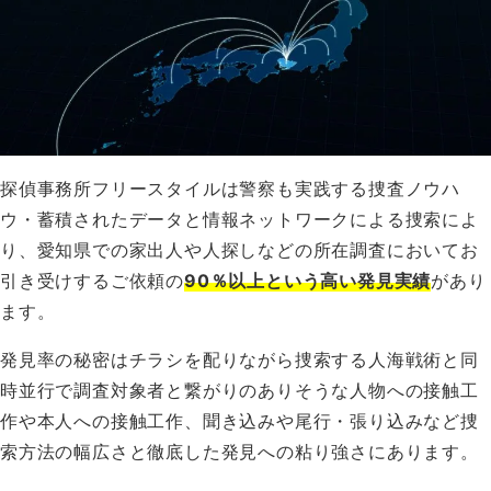
探偵事務所フリースタイルは警察も実践する捜査ノウハ
ウ・蓄積されたデータと情報ネットワークによる捜索によ
り、愛知県での家出人や人探しなどの所在調査においてお
引き受けするご依頼の
90％以上という高い発見実績
があり
ます。
発見率の秘密はチラシを配りながら捜索する人海戦術と同
時並行で調査対象者と繋がりのありそうな人物への接触工
作や本人への接触工作、聞き込みや尾行・張り込みなど捜
索方法の幅広さと徹底した発見への粘り強さにあります。