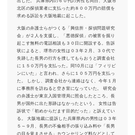
出した。 兵庫県内の６０代の男性も同日、大阪市
北区の探偵業者に支払った約８００万円の賠償を
求める訴訟を大阪地裁に起こした。
大阪の弁護士らがつくる「興信所・探偵問題研究
会」が２人を支援し、「悪徳探偵」の被害を掘り
起こす無料の電話相談も３０日に開設する。告訴
状によると、堺市の女性は０３年２月、３０代で
失跡した長男の行方を捜してもらおうと調査会社
に１５０万円を支払った。同10月には「フィリピ
ンにいた」と言われ、さらに１０５万円を支払っ
た。 しかし、調査会社から連絡はなく、今年１月
に事務所を訪ねると空き室になっていた。 研究会
の弁護士が東京入国管理局に照会したところ、長
男が国外に出た形跡はなかったという。 女性は告
訴状で「初めからだます目的だった」と訴えてい
る。 大阪地裁に提訴した兵庫県内の男性は０３年
５～９月、長男の不倫相手の張り込み料や「長男
の目を覚まさせる」カウンセリング料などとして