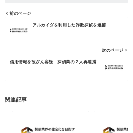
前のページ
投
アルカイダを利用した詐欺探偵を逮捕
稿
ナ
次のページ
ビ
ゲ
信用情報を改ざん容疑 探偵業の２人再逮捕
ー
シ
ョ
関連記事
ン