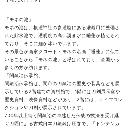
【観光スポット】
「モネの池」
モネの池は、根道神社の参道脇にある灌漑用に整備さ
れた貯水池で、透明度の高い湧き水に睡蓮が植えられ
ており、そこに鯉が泳いでいます。
その景色が画家クロード・モネの名画「睡蓮」に似て
いることから「モネの池」と呼ばれており、全国から
多くの方が訪れます。
「関鍛冶伝承館」
関鍛冶伝承館は、関市の刀鍛冶の歴史や装具などを展
示している2階建ての資料館で、1階には刀剣展示室や
歴史資料、映像資料などがあり、2階には、ナイフコレ
クションや刀剣が展示されています。
700年以上続く関鍛冶の卓越した伝統の技法を受け継
ぐ刀匠による古式日本刀鍛錬は圧巻で、「トンテンカ