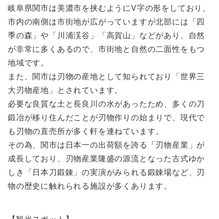
岐阜県関市は美濃市を挟むようにV字の形をしており、
市内の南側は市街地が広がっていますが北部には「四
季の森」や「川浦渓谷」「高賀山」などがあり、自然
が非常に多くあるので、市街地と自然の二面性をもつ
地域です。
また、関市は刃物の産地として知られており「世界三
大刃物産地」とされています。
必要な良質な土と長良川の水があったため、多くの刀
鍛冶が移り住んだことが刃物作りの始まりで、現代で
も刃物の直売所が多く軒を連ねています。
その為、関市は日本一の出荷額を誇る「刃物産業」が
成長しており、刃物産業隆盛の源流となった古式ゆか
しき「日本刀鍛錬」の実演がみられる鍛錬場など、刃
物の歴史に触れられる施設が多くあります。