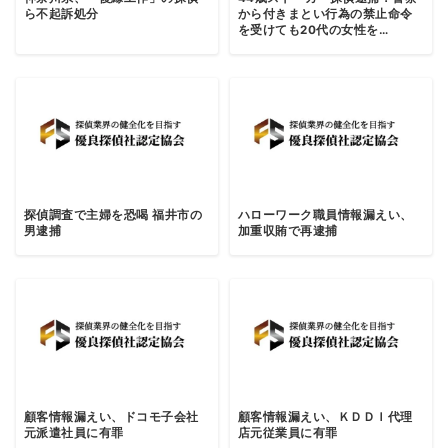
ら不起訴処分
から付きまとい行為の禁止命令
を受けても20代の女性を…
探偵調査で主婦を恐喝 福井市の
ハローワーク職員情報漏えい、
男逮捕
加重収賄で再逮捕
顧客情報漏えい、ドコモ子会社
顧客情報漏えい、ＫＤＤＩ代理
元派遣社員に有罪
店元従業員に有罪