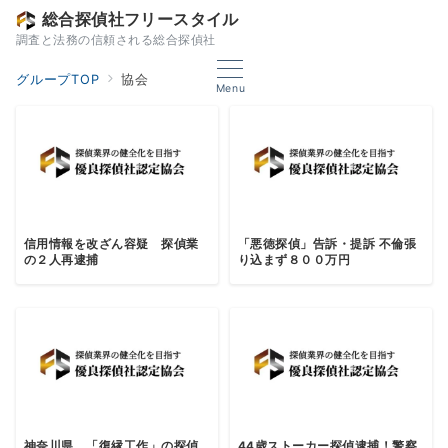
総合探偵社フリースタイル
調査と法務の信頼される総合探偵社
グループTOP
協会
Menu
信用情報を改ざん容疑 探偵業
「悪徳探偵」告訴・提訴 不倫張
の２人再逮捕
り込まず８００万円
神奈川県、「復縁工作」の探偵
44歳ストーカー探偵逮捕！警察