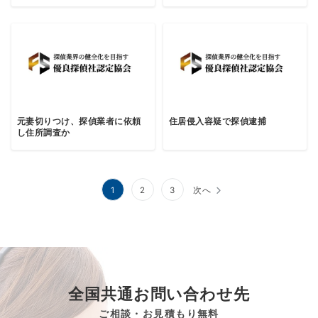
元妻切りつけ、探偵業者に依頼
住居侵入容疑で探偵逮捕
し住所調査か
投
1
2
3
次へ
稿
の
ペ
ー
全国共通お問い合わせ先
ジ
ご相談・お見積もり無料